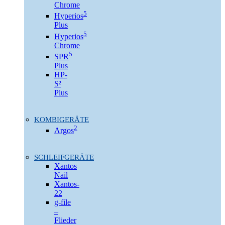
Chrome
5
Hyperios
Plus
5
Hyperios
Chrome
5
SPR
Plus
HP-
S²
Plus
KOMBIGERÄTE
2
Argos
SCHLEIFGERÄTE
Xantos
Nail
Xantos-
22
g-file
–
Flieder