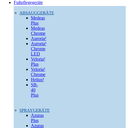
Fußpflegegeräte
ABSAUGGERÄTE
Medeas
Plus
Medeas
Chrome
Auroria²
Auroria²
Chrome
LED
Veloria²
Plus
Veloria²
Chrome
Helius²
SB-
40
Plus
SPRAYGERÄTE
Azuras
Plus
Azuras