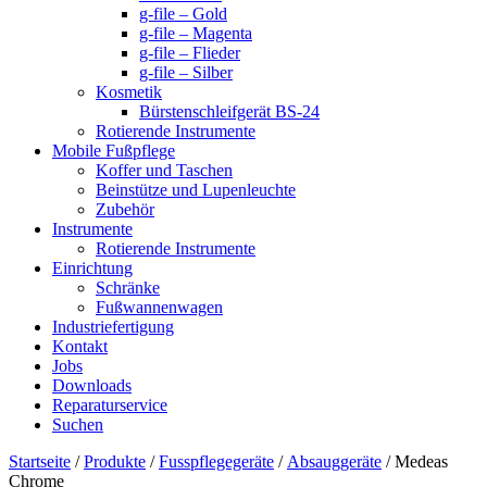
g-file – Gold
g-file – Magenta
g-file – Flieder
g-file – Silber
Kosmetik
Bürstenschleifgerät BS-24
Rotierende Instrumente
Mobile Fußpflege
Koffer und Taschen
Beinstütze und Lupenleuchte
Zubehör
Instrumente
Rotierende Instrumente
Einrichtung
Schränke
Fußwannenwagen
Industriefertigung
Kontakt
Jobs
Downloads
Reparaturservice
Suchen
Startseite
/
Produkte
/
Fusspflegegeräte
/
Absauggeräte
/ Medeas
Chrome