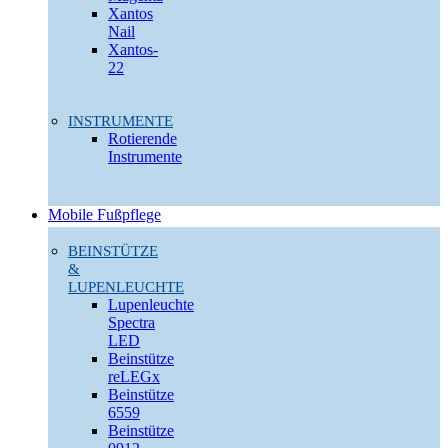
Xantos
Nail
Xantos-
22
INSTRUMENTE
Rotierende
Instrumente
Mobile Fußpflege
BEINSTÜTZE
&
LUPENLEUCHTE
Lupenleuchte
Spectra
LED
Beinstütze
reLEGx
Beinstütze
6559
Beinstütze