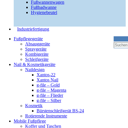
Fußwannenwagen
Fußbadwanne
Hygienebeutel
Industriefertigung
Fußpflegegeräte
Absauggeräte
Spraygeräte
Kombigeräte
Schleifgeräte
Nail & Kosmetikgeräte
Naildesign
Xantos-22
Xantos Nail
g-file – Gold
g-file – Magenta
g-file – Flieder
g-file – Silber
Kosmetik
Bürstenschleifgerät BS-24
Rotierende Instrumente
Mobile Fußpflege
Koffer und Taschen