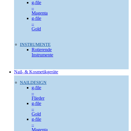
g-file
–
Magenta
g-file
–
Gold
INSTRUMENTE
Rotierende
Instrumente
Nail- & Kosmetikgeräte
NAILDESIGN
g-file
–
Flieder
g-file
–
Gold
g-file
–
Magenta