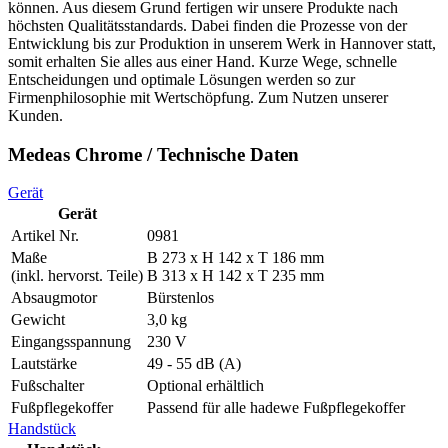
können. Aus diesem Grund fertigen wir unsere Produkte nach
höchsten Qualitätsstandards. Dabei finden die Prozesse von der
Entwicklung bis zur Produktion in unserem Werk in Hannover statt,
somit erhalten Sie alles aus einer Hand. Kurze Wege, schnelle
Entscheidungen und optimale Lösungen werden so zur
Firmenphilosophie mit Wertschöpfung. Zum Nutzen unserer
Kunden.
Medeas Chrome / Technische Daten
Gerät
Gerät
Artikel Nr.
0981
Maße
B 273 x H 142 x T 186 mm
(inkl. hervorst. Teile)
B 313 x H 142 x T 235 mm
Absaugmotor
Bürstenlos
Gewicht
3,0 kg
Eingangsspannung
230 V
Lautstärke
49 - 55 dB (A)
Fußschalter
Optional erhältlich
Fußpflegekoffer
Passend für alle hadewe Fußpflegekoffer
Handstück