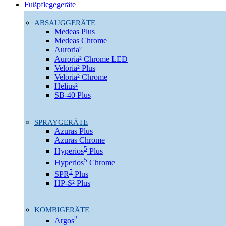
Fußpflegegeräte
ABSAUGGERÄTE
Medeas Plus
Medeas Chrome
Auroria²
Auroria² Chrome LED
Veloria² Plus
Veloria² Chrome
Helius²
SB-40 Plus
SPRAYGERÄTE
Azuras Plus
Azuras Chrome
5
Hyperios
Plus
5
Hyperios
Chrome
5
SPR
Plus
HP-S² Plus
KOMBIGERÄTE
2
Argos