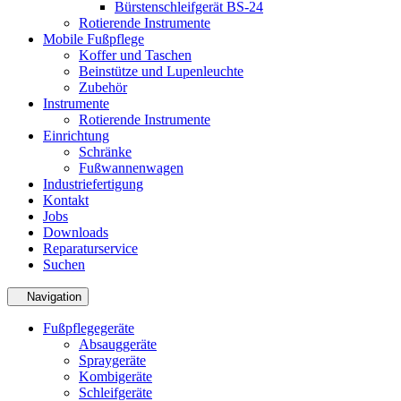
Bürstenschleifgerät BS-24
Rotierende Instrumente
Mobile Fußpflege
Koffer und Taschen
Beinstütze und Lupenleuchte
Zubehör
Instrumente
Rotierende Instrumente
Einrichtung
Schränke
Fußwannenwagen
Industriefertigung
Kontakt
Jobs
Downloads
Reparaturservice
Suchen
Navigation
Fußpflegegeräte
Absauggeräte
Spraygeräte
Kombigeräte
Schleifgeräte