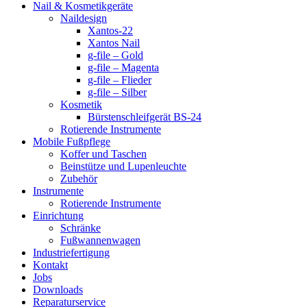
Nail & Kosmetikgeräte
Naildesign
Xantos-22
Xantos Nail
g-file – Gold
g-file – Magenta
g-file – Flieder
g-file – Silber
Kosmetik
Bürstenschleifgerät BS-24
Rotierende Instrumente
Mobile Fußpflege
Koffer und Taschen
Beinstütze und Lupenleuchte
Zubehör
Instrumente
Rotierende Instrumente
Einrichtung
Schränke
Fußwannenwagen
Industriefertigung
Kontakt
Jobs
Downloads
Reparaturservice