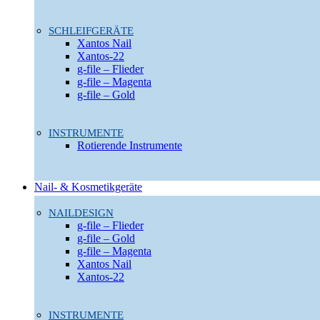
SCHLEIFGERÄTE
Xantos Nail
Xantos-22
g-file – Flieder
g-file – Magenta
g-file – Gold
INSTRUMENTE
Rotierende Instrumente
Nail- & Kosmetikgeräte
NAILDESIGN
g-file – Flieder
g-file – Gold
g-file – Magenta
Xantos Nail
Xantos-22
INSTRUMENTE