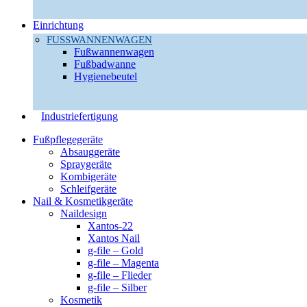
Einrichtung
FUSSWANNENWAGEN
Fußwannenwagen
Fußbadwanne
Hygienebeutel
Industriefertigung
Fußpflegegeräte
Absauggeräte
Spraygeräte
Kombigeräte
Schleifgeräte
Nail & Kosmetikgeräte
Naildesign
Xantos-22
Xantos Nail
g-file – Gold
g-file – Magenta
g-file – Flieder
g-file – Silber
Kosmetik